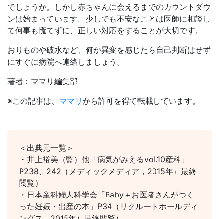
でしょうか。しかし赤ちゃんに会えるまでのカウントダウ
ンは始まっています。少しでも不安なことは医師に相談し
て何事も慌てずに、正しい対応をすることが大切です。
おりものや破水など、何か異変を感じたら自己判断はせず
にすぐに病院へ連絡しましょう。
著者：ママリ編集部
※この記事は、
ママリ
から許可を得て転載しています。
＜出典元一覧＞
・井上裕美（監）他「病気がみえるvol.10産科」
P238、242（メディックメディア，2015年）最終
閲覧）
・日本産科婦人科学会「Baby＋お医者さんがつく
った妊娠・出産の本」P34（リクルートホールディ
ングス，2015年）最終閲覧）