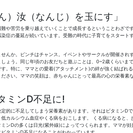
ん）汝（なんじ）を玉にす」
困難や苦労を乗り越えていくことで成長するということわざです
感染症の蔓延が続いています。受難の時代に子育てをスタート
ませんか。ピンチはチャンス。イベントやサークルが開催され
しょう。同じ年頃のお友だちと遊ぶことは、0~2歳くらいま
す。特に、ママとの愛着(アタッチメント)の絆が強く結ばれ
ください。ママの笑顔は、赤ちゃんにとって最高の心の栄養素
タミンD不足に!
定的に不足してしまう栄養素があります。それはビタミンDで
低カルシウム血症やくる病をおこします。 くる病になると、
ミンDの多くは日光(紫外線)によってつくられます。ママが
にビタミンD不足になることがわかっています。