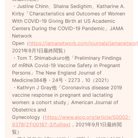
・Justine Chinn、Shaina Sedighim、Katharine A.
Kirby「Characteristics and Outcomes of Women
With COVID-19 Giving Birth at US Academic
Centers During the COVID-19 Pandemic」JAMA
Network
Open（
https://jamanetwork.com/journals/jamanetwor
2021年9月1日最終閲覧）
・Tom T. Shimabukuro他「Preliminary Findings
of mRNA Covid-19 Vaccine Safety in Pregnant
Persons」The New England Journal of
Medicine384巻・24号・2273，10（2021）
・Kathryn J Gray他「Coronavirus disease 2019
vaccine response in pregnant and lactating
women: a cohort study」American Journal of
Obstetrics and
Gynecology（
https://www.ajog.org/article/S0002-
9378(21)00187-3/fulltext
，2021年9月1日最終閲
覧）