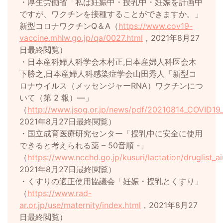
・厚生労働省「私は妊娠中・授乳中・妊娠を計画中
ですが、ワクチンを接種することができますか。」
新型コロナワクチンQ＆A（
https://www.cov19-
vaccine.mhlw.go.jp/qa/0027.html
，2021年8月27
日最終閲覧）
・日本産科婦人科学会木村正,日本産婦人科医会木
下勝之,日本産婦人科感染症学会山田秀人「新型コ
ロナウイルス（メッセンジャーRNA）ワクチンにつ
いて（第 2 報）―」
（
http://www.jsog.or.jp/news/pdf/20210814_COVID19
2021年8月27日最終閲覧）
・国立成育医療研究センター「授乳中に安全に使用
できると考えられる薬 – 50音順 -」
（
https://www.ncchd.go.jp/kusuri/lactation/druglist_ai
2021年8月27日最終閲覧）
・くすりの適正使用協議会「妊娠・授乳とくすり」
（
https://www.rad-
ar.or.jp/use/maternity/index.html
，2021年8月27
日最終閲覧）