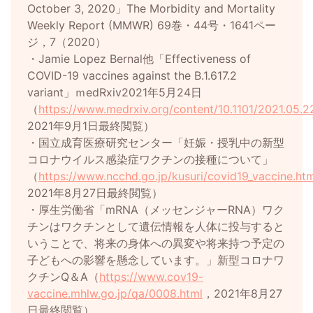
October 3, 2020」The Morbidity and Mortality
Weekly Report (MMWR) 69巻・44号・1641ペー
ジ，7（2020）
・Jamie Lopez Bernal他「Effectiveness of
COVID-19 vaccines against the B.1.617.2
variant」ｍedRxiv2021年5月24日
（
https://www.medrxiv.org/content/10.1101/2021.05.
2021年9月1日最終閲覧）
・国立成育医療研究センター「妊娠・授乳中の新型
コロナウイルス感染症ワクチンの接種について」
（
https://www.ncchd.go.jp/kusuri/covid19_vaccine.ht
2021年8月27日最終閲覧）
・厚生労働省「mRNA（メッセンジャーRNA）ワク
チンはワクチンとして遺伝情報を人体に投与すると
いうことで、将来の身体への異変や将来持つ予定の
子どもへの影響を懸念しています。」新型コロナワ
クチンQ＆A（
https://www.cov19-
vaccine.mhlw.go.jp/qa/0008.html
，2021年8月27
日最終閲覧）