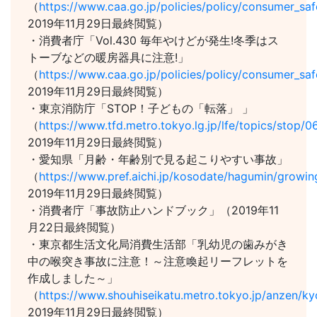
（
https://www.caa.go.jp/policies/policy/consumer_saf
2019年11月29日最終閲覧）
・消費者庁「Vol.430 毎年やけどが発生!冬季はス
トーブなどの暖房器具に注意!」
（
https://www.caa.go.jp/policies/policy/consumer_saf
2019年11月29日最終閲覧）
・東京消防庁「STOP！子どもの「転落」 」
（
https://www.tfd.metro.tokyo.lg.jp/lfe/topics/stop/0
2019年11月29日最終閲覧）
・愛知県「月齢・年齢別で見る起こりやすい事故」
（
https://www.pref.aichi.jp/kosodate/hagumin/growin
2019年11月29日最終閲覧）
・消費者庁「事故防止ハンドブック」（2019年11
月22日最終閲覧）
・東京都生活文化局消費生活部「乳幼児の歯みがき
中の喉突き事故に注意！～注意喚起リーフレットを
作成しました～」
（
https://www.shouhiseikatu.metro.tokyo.jp/anzen/kyo
2019年11月29日最終閲覧）