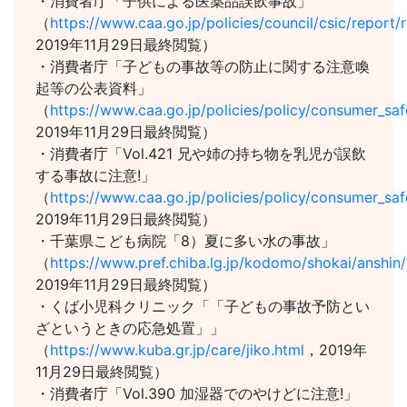
・消費者庁「子供による医薬品誤飲事故」
（
https://www.caa.go.jp/policies/council/csic/report/
2019年11月29日最終閲覧）
・消費者庁「子どもの事故等の防止に関する注意喚
起等の公表資料」
（
https://www.caa.go.jp/policies/policy/consumer_saf
2019年11月29日最終閲覧）
・消費者庁「Vol.421 兄や姉の持ち物を乳児が誤飲
する事故に注意!」
（
https://www.caa.go.jp/policies/policy/consumer_saf
2019年11月29日最終閲覧）
・千葉県こども病院「8）夏に多い水の事故」
（
https://www.pref.chiba.lg.jp/kodomo/shokai/anshin
2019年11月29日最終閲覧）
・くば小児科クリニック「「子どもの事故予防とい
ざというときの応急処置」」
（
https://www.kuba.gr.jp/care/jiko.html
，2019年
11月29日最終閲覧）
・消費者庁「Vol.390 加湿器でのやけどに注意!」