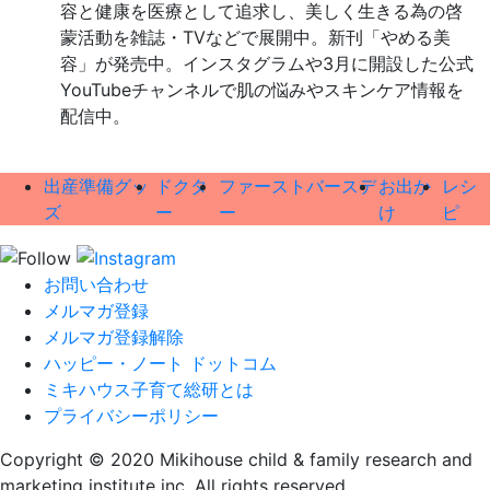
容と健康を医療として追求し、美しく生きる為の啓
蒙活動を雑誌・TVなどで展開中。新刊「やめる美
容」が発売中。インスタグラムや3月に開設した公式
YouTubeチャンネルで肌の悩みやスキンケア情報を
配信中。
出産準備グッ
ドクタ
ファーストバースデ
お出か
レシ
ズ
ー
ー
け
ピ
お問い合わせ
メルマガ登録
メルマガ登録解除
ハッピー・ノート ドットコム
ミキハウス子育て総研とは
プライバシーポリシー
Copyright © 2020 Mikihouse child & family research and
marketing institute inc. All rights reserved.