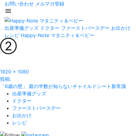
お問い合わせ
メルマガ登録
menu
出産準備グッズ
ドクター
ファーストバースデー
お出かけ
レシピ
Happy-Note マタニティ＆ベビー
②
フ
1920 × 1080
投
ル
投稿:
サ
「6歳の壁」 親の半数が知らないチャイルドシート新常識
稿
イ
出産準備グッズ
ズ
ナ
ドクター
ファーストバースデー
ビ
お出かけ
レシピ
ゲ