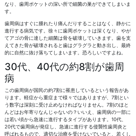
なり、歯周ポケットの深い所で細菌の巣ができてしまいま
す。
歯周病はすぐに腫れたり痛んだりすることはなく、静かに
進行する病気です。徐々に歯周ポケットは深くなり、やが
てアゴの骨に達した細菌は骨を破壊していきます。歯を支
えてきた骨が破壊されると歯はグラグラと動き出し、最終
的に自然に抜け落ちてしまいます。恐ろしいですよね。
30代、40代の約8割が歯周
病
この歯周病が国民の約7割に罹患しているという報告があ
ります。軽症から重症まで様々ではありますが、7割とい
う数字は深刻に受け止めなければなりません。7割のほと
んどはお年寄りなんじゃないの？いいえ、歯周病の一部に
は若い頃から急速に進行するタイプがあります。10代、
20代で歯周病が発症し、急速に進行する侵襲性歯周炎と
呼ばれるもので、適切な治療を受けないでいると、若くし