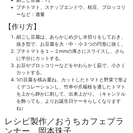
絹ごし豆腐：1丁
プチトマト、スナップエンドウ、枝豆、ブロッコリ
ーなど：適量
【作り方】
絹ごし豆腐は、あらかじめ少し水切りをしておき、
抜き型で、お豆腐を大・中・小３つの円形に抜く。
プチトマトを１～２mmの厚さにスライスし、さら
に半分にカットする。
お豆やブロッコリーなどをやわらかく茹で、小さく
カットする。
1の豆腐を積み重ね、カットしたトマトと野菜で形よ
くデコレーションし、竹串や爪楊枝を通したトマト
を上から静かに刺して、出来上がり。（キャンドル
を飾っても、よりお誕生日ケーキらしくなります
ね）
レシピ製作／おうちカフェプラ
ンナー 岡本珠子