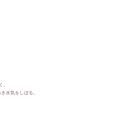
く。
おき水気をしぼる。