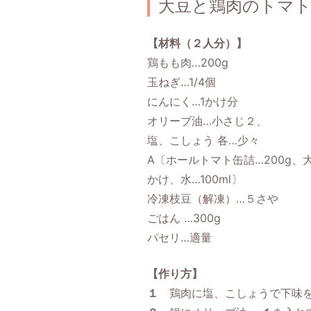
大豆と鶏肉のトマ
【材料（２人分）】
鶏もも肉…200g
玉ねぎ…1/4個
にんにく…1かけ分
オリーブ油…小さじ２、
塩、こしょう 各…少々
A〔ホールトマト缶詰…200g、
かけ、水…100ml〕
冷凍枝豆（解凍）…５さや
ごはん …300g
パセリ…適量
【作り方】
１
鶏肉に塩、こしょうで下味を