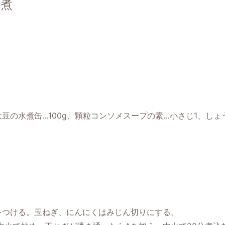
ト煮
大豆の水煮缶…100g、顆粒コンソメスープの素…小さじ1、しょ
つける。玉ねぎ、にんにくはみじん切りにする。