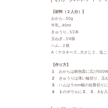
【材料（２人分）】
おから…50g
牛乳…40ml
きゅうり…1/2本
玉ねぎ…1/4個
ハム…２枚
A〔マヨネーズ…大さじ２、塩こ
【作り方】
１
おからは耐熱皿に広げ600W
２
きゅうりは薄い輪切り、玉ね
３
ハムは５mm幅の短冊切りに
４
１
のボウルに
２
、
３
、Aを