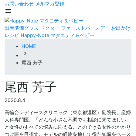
お問い合わせ
メルマガ登録
menu
出産準備グッズ
ドクター
ファーストバースデー
お出かけ
レシピ
Happy-Note マタニティ＆ベビー
HOME
chevron_right
尾西 芳子
尾西 芳子
2020.8.4
高輪台レディースクリニック（東京都港区）副院長。産婦
人科専門医。「どんな小さな不調でも相談に来てほしい」
と女性のすべての悩みに応えることのできる女性のかかり
つけ医を目指す。モデルの経験を通して得た知識をベース