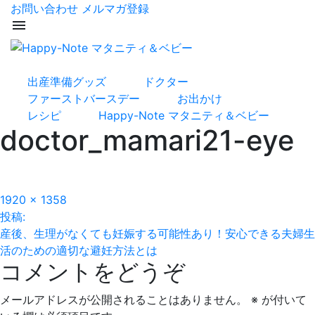
お問い合わせ
メルマガ登録
menu
出産準備グッズ
ドクター
ファーストバースデー
お出かけ
レシピ
Happy-Note マタニティ＆ベビー
doctor_mamari21-eye
フ
1920 × 1358
投
ル
投稿:
サ
産後、生理がなくても妊娠する可能性あり！安心できる夫婦生
稿
イ
活のための適切な避妊方法とは
コメントをどうぞ
ズ
ナ
ビ
メールアドレスが公開されることはありません。
※
が付いて