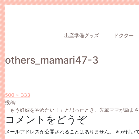
出産準備グッズ
ドクター
others_mamari47-3
フ
500 × 333
投
ル
投稿:
サ
「もう妊娠をやめたい！」と思ったとき、先輩ママが励まされ
稿
コメントをどうぞ
イ
ズ
ナ
メールアドレスが公開されることはありません。
※
が付い