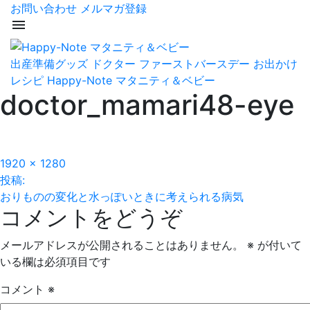
お問い合わせ
メルマガ登録
menu
出産準備グッズ
ドクター
ファーストバースデー
お出かけ
レシピ
Happy-Note マタニティ＆ベビー
doctor_mamari48-eye
フ
1920 × 1280
投
ル
投稿:
サ
おりものの変化と水っぽいときに考えられる病気
稿
コメントをどうぞ
イ
ズ
ナ
メールアドレスが公開されることはありません。
※
が付いて
ビ
いる欄は必須項目です
ゲ
コメント
※