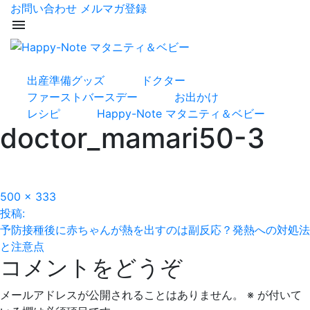
お問い合わせ
メルマガ登録
menu
出産準備グッズ
ドクター
ファーストバースデー
お出かけ
レシピ
Happy-Note マタニティ＆ベビー
doctor_mamari50-3
フ
500 × 333
投
ル
投稿:
サ
予防接種後に赤ちゃんが熱を出すのは副反応？発熱への対処法
稿
イ
と注意点
コメントをどうぞ
ズ
ナ
ビ
メールアドレスが公開されることはありません。
※
が付いて