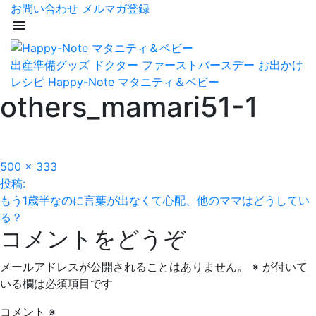
お問い合わせ
メルマガ登録
menu
出産準備グッズ
ドクター
ファーストバースデー
お出かけ
レシピ
Happy-Note マタニティ＆ベビー
others_mamari51-1
フ
500 × 333
投
ル
投稿:
サ
もう1歳半なのに言葉が出なくて心配、他のママはどうしてい
稿
イ
る？
コメントをどうぞ
ズ
ナ
ビ
メールアドレスが公開されることはありません。
※
が付いて
いる欄は必須項目です
ゲ
コメント
※