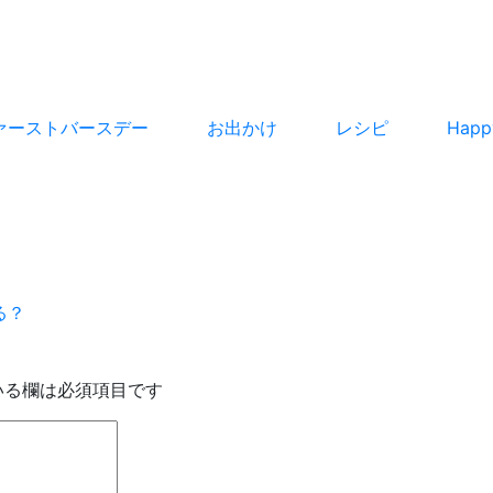
ァーストバースデー
お出かけ
レシピ
Hap
る？
いる欄は必須項目です