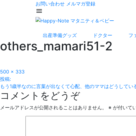
お問い合わせ
メルマガ登録
menu
出産準備グッズ
ドクター
フ
others_mamari51-2
フ
500 × 333
投
ル
投稿:
サ
もう1歳半なのに言葉が出なくて心配、他のママはどうしてい
稿
コメントをどうぞ
イ
ズ
ナ
メールアドレスが公開されることはありません。
※
が付いて
ビ
ゲ