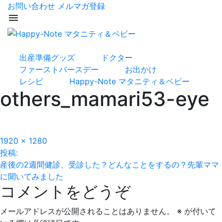
お問い合わせ
メルマガ登録
menu
出産準備グッズ
ドクター
ファーストバースデー
お出かけ
レシピ
Happy-Note マタニティ＆ベビー
others_mamari53-eye
フ
1920 × 1280
投
ル
投稿:
サ
産後の2週間健診、受診した？どんなことをするの？先輩ママ
稿
イ
に聞いてみました
コメントをどうぞ
ズ
ナ
ビ
メールアドレスが公開されることはありません。
※
が付いて