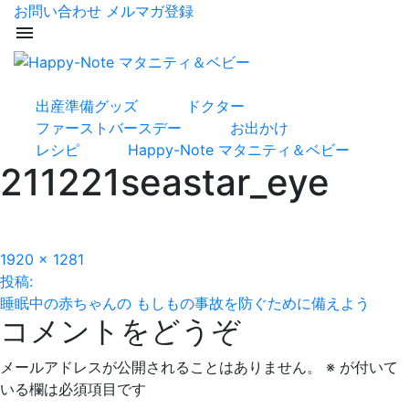
お問い合わせ
メルマガ登録
menu
出産準備グッズ
ドクター
ファーストバースデー
お出かけ
レシピ
Happy-Note マタニティ＆ベビー
211221seastar_eye
フ
1920 × 1281
投
ル
投稿:
サ
睡眠中の赤ちゃんの もしもの事故を防ぐために備えよう
稿
コメントをどうぞ
イ
ズ
ナ
メールアドレスが公開されることはありません。
※
が付いて
ビ
いる欄は必須項目です