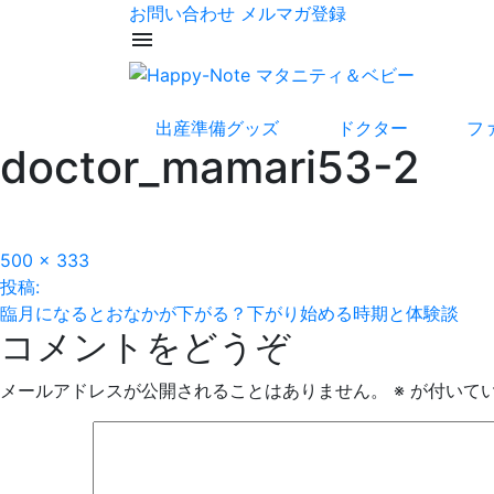
お問い合わせ
メルマガ登録
menu
出産準備グッズ
ドクター
フ
doctor_mamari53-2
フ
500 × 333
投
ル
投稿:
サ
臨月になるとおなかが下がる？下がり始める時期と体験談
稿
コメントをどうぞ
イ
ズ
ナ
メールアドレスが公開されることはありません。
※
が付いて
ビ
ゲ