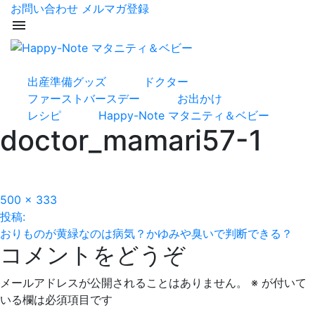
お問い合わせ
メルマガ登録
menu
出産準備グッズ
ドクター
ファーストバースデー
お出かけ
レシピ
Happy-Note マタニティ＆ベビー
doctor_mamari57-1
フ
500 × 333
投
ル
投稿:
サ
おりものが黄緑なのは病気？かゆみや臭いで判断できる？
稿
コメントをどうぞ
イ
ズ
ナ
メールアドレスが公開されることはありません。
※
が付いて
ビ
いる欄は必須項目です