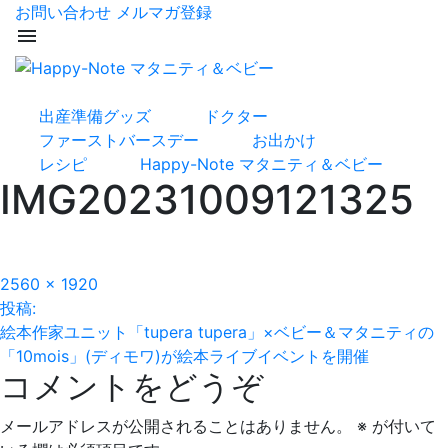
お問い合わせ
メルマガ登録
menu
出産準備グッズ
ドクター
ファーストバースデー
お出かけ
レシピ
Happy-Note マタニティ＆ベビー
IMG20231009121325
フ
2560 × 1920
投
ル
投稿:
サ
絵本作家ユニット「tupera tupera」×ベビー＆マタニティの
稿
イ
「10mois」(ディモワ)が絵本ライブイベントを開催
コメントをどうぞ
ズ
ナ
ビ
メールアドレスが公開されることはありません。
※
が付いて