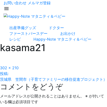
お問い合わせ
メルマガ登録
menu
出産準備グッズ
ドクター
ファーストバースデー
お出かけ
レシピ
Happy-Note マタニティ＆ベビー
kasama21
フ
302 × 210
投
ル
投稿:
サ
茨城県 笠間市（子育てファミリーの移住促進プロジェクト）
稿
コメントをどうぞ
イ
ズ
ナ
メールアドレスが公開されることはありません。
※
が付いて
ビ
いる欄は必須項目です