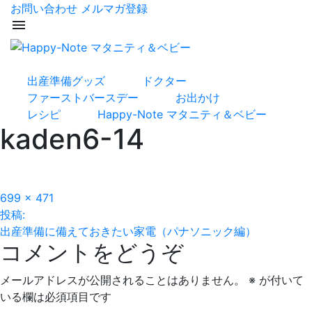
お問い合わせ
メルマガ登録
menu
出産準備グッズ
ドクター
ファーストバースデー
お出かけ
レシピ
Happy-Note マタニティ＆ベビー
kaden6-14
フ
699 × 471
投
ル
投稿:
サ
出産準備に備えておきたい家電（パナソニック編）
稿
コメントをどうぞ
イ
ズ
ナ
メールアドレスが公開されることはありません。
※
が付いて
ビ
いる欄は必須項目です