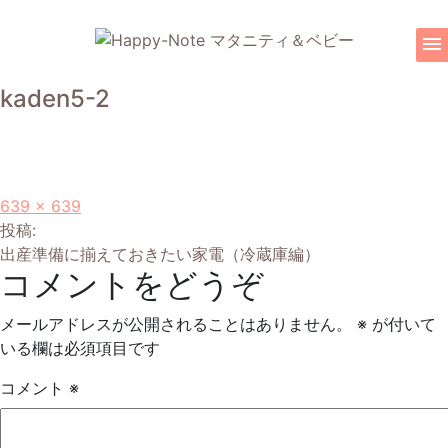
menu
kaden5-2
フ
639 × 639
投
ル
投稿:
サ
出産準備に揃えておきたい家電（冷蔵庫編）
稿
コメントをどうぞ
イ
ズ
ナ
メールアドレスが公開されることはありません。
※
が付いて
ビ
いる欄は必須項目です
ゲ
コメント
※
ー