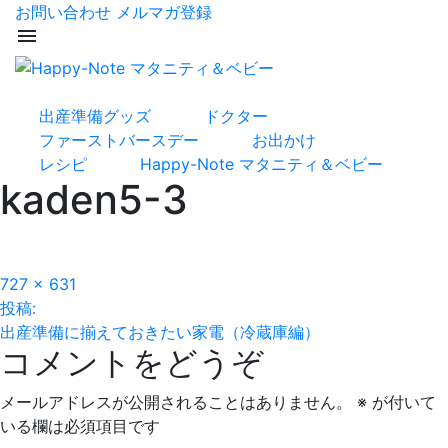
お問い合わせ
メルマガ登録
menu
出産準備グッズ
ドクター
ファーストバースデー
お出かけ
レシピ
Happy-Note マタニティ＆ベビー
kaden5-3
フ
727 × 631
投
ル
投稿:
サ
出産準備に揃えておきたい家電（冷蔵庫編）
稿
コメントをどうぞ
イ
ズ
ナ
メールアドレスが公開されることはありません。
※
が付いて
ビ
いる欄は必須項目です