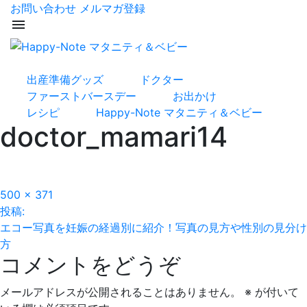
お問い合わせ
メルマガ登録
menu
出産準備グッズ
ドクター
ファーストバースデー
お出かけ
レシピ
Happy-Note マタニティ＆ベビー
doctor_mamari14
フ
500 × 371
投
ル
投稿:
サ
エコー写真を妊娠の経過別に紹介！写真の見方や性別の見分け
稿
イ
方
コメントをどうぞ
ズ
ナ
ビ
メールアドレスが公開されることはありません。
※
が付いて