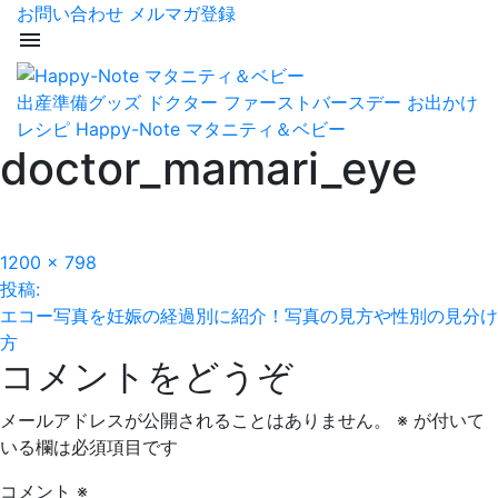
お問い合わせ
メルマガ登録
menu
出産準備グッズ
ドクター
ファーストバースデー
お出かけ
レシピ
Happy-Note マタニティ＆ベビー
doctor_mamari_eye
フ
1200 × 798
投
ル
投稿:
サ
エコー写真を妊娠の経過別に紹介！写真の見方や性別の見分け
稿
イ
方
コメントをどうぞ
ズ
ナ
ビ
メールアドレスが公開されることはありません。
※
が付いて
いる欄は必須項目です
ゲ
コメント
※