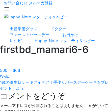
お問い合わせ
メルマガ登録
menu
出産準備グッズ
ドクター
ファーストバースデー
お出かけ
レシピ
Happy-Note マタニティ＆ベビー
firstbd_mamari6-6
フ
500 × 666
投
ル
投稿:
サ
1歳の誕生日ケーキアイデア！手作りバースデーケーキをプレ
稿
イ
ゼントしよう
コメントをどうぞ
ズ
ナ
ビ
メールアドレスが公開されることはありません。
※
が付いて