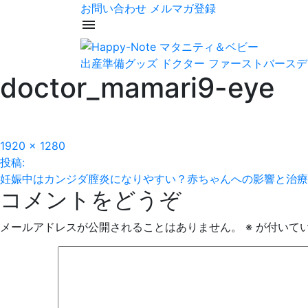
お問い合わせ
メルマガ登録
menu
出産準備グッズ
ドクター
ファーストバースデ
doctor_mamari9-eye
フ
1920 × 1280
投
ル
投稿:
サ
妊娠中はカンジダ膣炎になりやすい？赤ちゃんへの影響と治療
稿
コメントをどうぞ
イ
ズ
ナ
メールアドレスが公開されることはありません。
※
が付いて
ビ
ゲ
ー