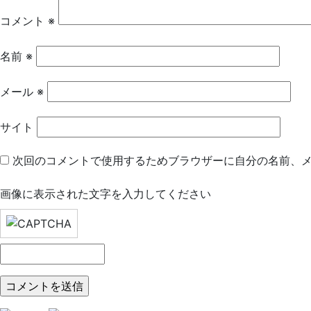
シ
コメント
※
ョ
名前
※
ン
メール
※
サイト
次回のコメントで使用するためブラウザーに自分の名前、
画像に表示された文字を入力してください