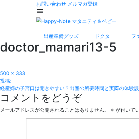
お問い合わせ
メルマガ登録
menu
出産準備グッズ
ドクター
フ
doctor_mamari13-5
フ
500 × 333
投
ル
投稿:
サ
経産婦の子宮口は開きやすい？出産の所要時間と実際の体験談
稿
コメントをどうぞ
イ
ズ
ナ
メールアドレスが公開されることはありません。
※
が付いて
ビ
ゲ