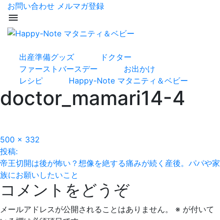
お問い合わせ
メルマガ登録
menu
出産準備グッズ
ドクター
ファーストバースデー
お出かけ
レシピ
Happy-Note マタニティ＆ベビー
doctor_mamari14-4
フ
500 × 332
投
ル
投稿:
サ
帝王切開は後が怖い？想像を絶する痛みが続く産後。パパや家
稿
イ
族にお願いしたいこと
コメントをどうぞ
ズ
ナ
ビ
メールアドレスが公開されることはありません。
※
が付いて