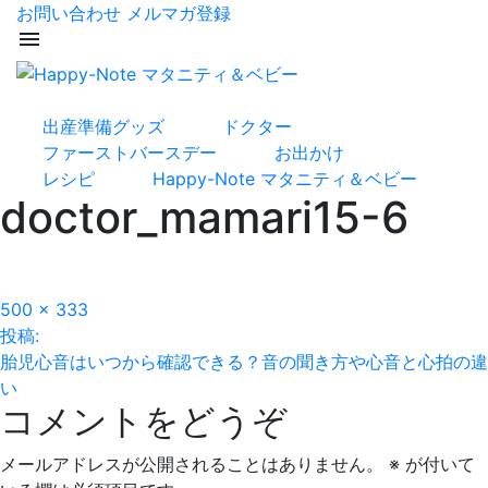
お問い合わせ
メルマガ登録
menu
出産準備グッズ
ドクター
ファーストバースデー
お出かけ
レシピ
Happy-Note マタニティ＆ベビー
doctor_mamari15-6
フ
500 × 333
投
ル
投稿:
サ
胎児心音はいつから確認できる？音の聞き方や心音と心拍の違
稿
イ
い
コメントをどうぞ
ズ
ナ
ビ
メールアドレスが公開されることはありません。
※
が付いて