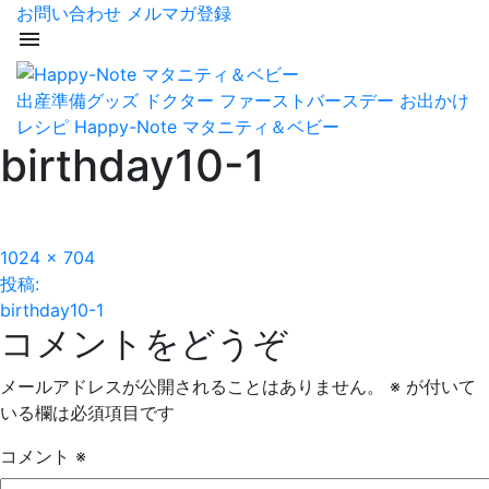
お問い合わせ
メルマガ登録
menu
出産準備グッズ
ドクター
ファーストバースデー
お出かけ
レシピ
Happy-Note マタニティ＆ベビー
birthday10-1
フ
1024 × 704
投
ル
投稿:
サ
birthday10-1
稿
コメントをどうぞ
イ
ズ
ナ
メールアドレスが公開されることはありません。
※
が付いて
ビ
いる欄は必須項目です
ゲ
コメント
※