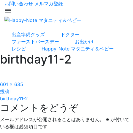
お問い合わせ
メルマガ登録
menu
出産準備グッズ
ドクター
ファーストバースデー
お出かけ
レシピ
Happy-Note マタニティ＆ベビー
birthday11-2
フ
601 × 635
投
ル
投稿:
サ
birthday11-2
稿
コメントをどうぞ
イ
ズ
ナ
メールアドレスが公開されることはありません。
※
が付いて
ビ
いる欄は必須項目です