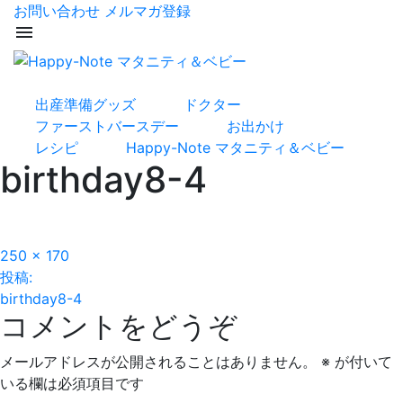
お問い合わせ
メルマガ登録
menu
出産準備グッズ
ドクター
ファーストバースデー
お出かけ
レシピ
Happy-Note マタニティ＆ベビー
birthday8-4
フ
250 × 170
投
ル
投稿:
サ
birthday8-4
稿
コメントをどうぞ
イ
ズ
ナ
メールアドレスが公開されることはありません。
※
が付いて
ビ
いる欄は必須項目です