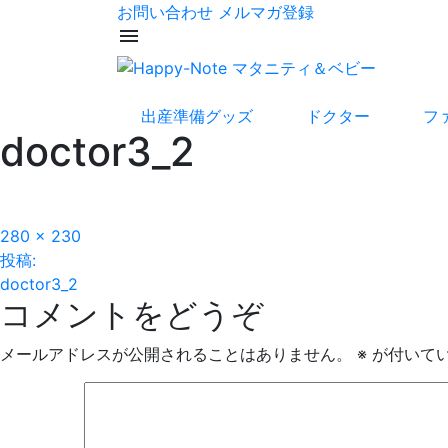
お問い合わせ
メルマガ登録
menu
出産準備グッズ
ドクター
フ
doctor3_2
フ
280 × 230
投
ル
投稿:
サ
doctor3_2
稿
コメントをどうぞ
イ
ズ
ナ
メールアドレスが公開されることはありません。
※
が付いて
ビ
ゲ