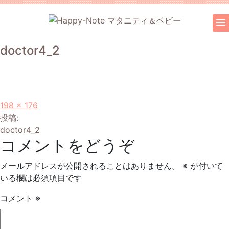
menu
doctor4_2
フ
198 × 176
投
ル
投稿:
サ
doctor4_2
稿
コメントをどうぞ
イ
ズ
ナ
メールアドレスが公開されることはありません。
※
が付いて
ビ
いる欄は必須項目です
ゲ
コメント
※
ー