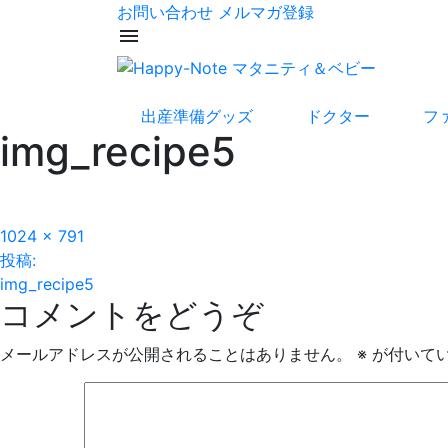
お問い合わせ
メルマガ登録
menu
出産準備グッズ
ドクター
フ
img_recipe5
フ
1024 × 791
投
ル
投稿:
サ
img_recipe5
稿
コメントをどうぞ
イ
ズ
ナ
メールアドレスが公開されることはありません。
※
が付いて
ビ
ゲ