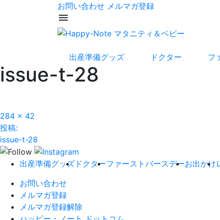
お問い合わせ
メルマガ登録
menu
出産準備グッズ
ドクター
フ
issue-t-28
フ
284 × 42
投
ル
投稿:
サ
issue-t-28
稿
イ
ズ
ナ
出産準備グッズ
ドクター
ファーストバースデー
お出かけ
ビ
お問い合わせ
メルマガ登録
ゲ
メルマガ登録解除
ハッピー・ノート ドットコム