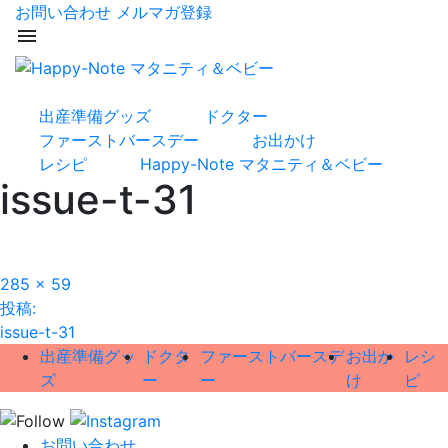
お問い合わせ
メルマガ登録
menu
出産準備グッズ
ドクター
ファーストバースデー
お出かけ
レシピ
Happy-Note マタニティ＆ベビー
issue-t-31
フ
285 × 59
投
ル
投稿:
サ
issue-t-31
稿
イ
出産準備グッ
ドクタ
ファーストバースデ
お出か
レシ
ズ
ナ
ズ
ー
ー
け
ピ
ビ
お問い合わせ