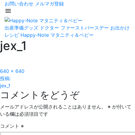
お問い合わせ
メルマガ登録
menu
出産準備グッズ
ドクター
ファーストバースデー
お出かけ
レシピ
Happy-Note マタニティ＆ベビー
jex_1
フ
640 × 640
投
ル
投稿:
サ
jex_1
稿
コメントをどうぞ
イ
ズ
ナ
メールアドレスが公開されることはありません。
※
が付いて
ビ
いる欄は必須項目です
ゲ
コメント
※