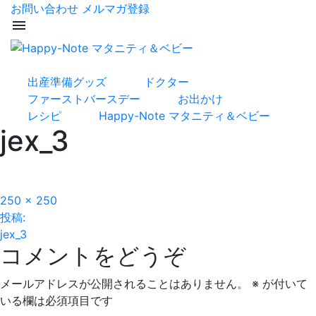
お問い合わせ
メルマガ登録
menu
出産準備グッズ
ドクター
ファーストバースデー
お出かけ
レシピ
Happy-Note マタニティ＆ベビー
jex_3
フ
250 × 250
投
ル
投稿:
サ
jex_3
稿
コメントをどうぞ
イ
ズ
ナ
メールアドレスが公開されることはありません。
※
が付いて
ビ
いる欄は必須項目です