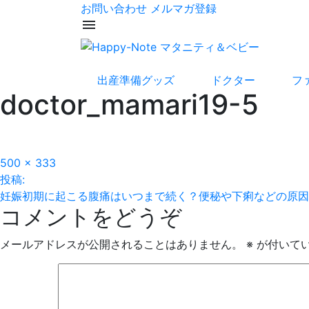
お問い合わせ
メルマガ登録
menu
出産準備グッズ
ドクター
フ
doctor_mamari19-5
フ
500 × 333
投
ル
投稿:
サ
妊娠初期に起こる腹痛はいつまで続く？便秘や下痢などの原因
稿
コメントをどうぞ
イ
ズ
ナ
メールアドレスが公開されることはありません。
※
が付いて
ビ
ゲ