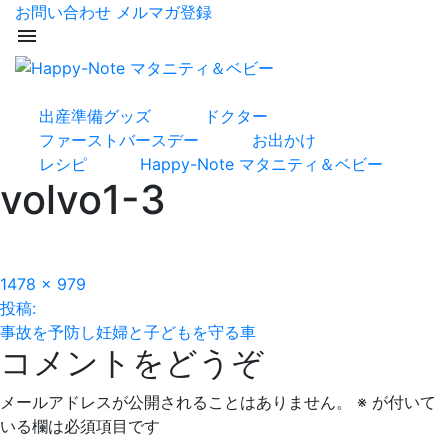
お問い合わせ
メルマガ登録
menu
出産準備グッズ
ドクター
ファーストバースデー
お出かけ
レシピ
Happy-Note マタニティ＆ベビー
volvo1-3
フ
1478 × 979
投
ル
投稿:
サ
事故を予防し妊婦と子どもを守る車
稿
コメントをどうぞ
イ
ズ
ナ
メールアドレスが公開されることはありません。
※
が付いて
ビ
いる欄は必須項目です