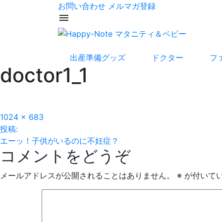
お問い合わせ
メルマガ登録
menu
出産準備グッズ
ドクター
フ
doctor1_1
フ
1024 × 683
投
ル
投稿:
サ
エーッ！子供がいるのに不妊症？
稿
コメントをどうぞ
イ
ズ
ナ
メールアドレスが公開されることはありません。
※
が付いて
ビ
ゲ