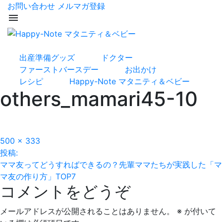
お問い合わせ
メルマガ登録
menu
出産準備グッズ
ドクター
ファーストバースデー
お出かけ
レシピ
Happy-Note マタニティ＆ベビー
others_mamari45-10
フ
500 × 333
投
ル
投稿:
サ
ママ友ってどうすればできるの？先輩ママたちが実践した「マ
稿
イ
マ友の作り方」TOP7
コメントをどうぞ
ズ
ナ
ビ
メールアドレスが公開されることはありません。
※
が付いて