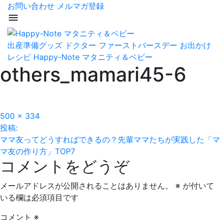
お問い合わせ
メルマガ登録
menu
出産準備グッズ
ドクター
ファーストバースデー
お出かけ
レシピ
Happy-Note マタニティ＆ベビー
others_mamari45-6
フ
500 × 334
投
ル
投稿:
サ
ママ友ってどうすればできるの？先輩ママたちが実践した「マ
稿
イ
マ友の作り方」TOP7
コメントをどうぞ
ズ
ナ
ビ
メールアドレスが公開されることはありません。
※
が付いて
いる欄は必須項目です
ゲ
コメント
※