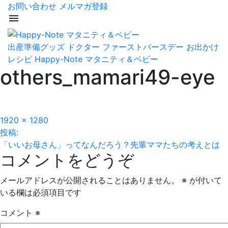
お問い合わせ
メルマガ登録
menu
出産準備グッズ
ドクター
ファーストバースデー
お出かけ
レシピ
Happy-Note マタニティ＆ベビー
others_mamari49-eye
フ
1920 × 1280
投
ル
投稿:
サ
「いいお母さん」ってなんだろう？先輩ママたちの考えとは
稿
コメントをどうぞ
イ
ズ
ナ
メールアドレスが公開されることはありません。
※
が付いて
ビ
いる欄は必須項目です
ゲ
コメント
※