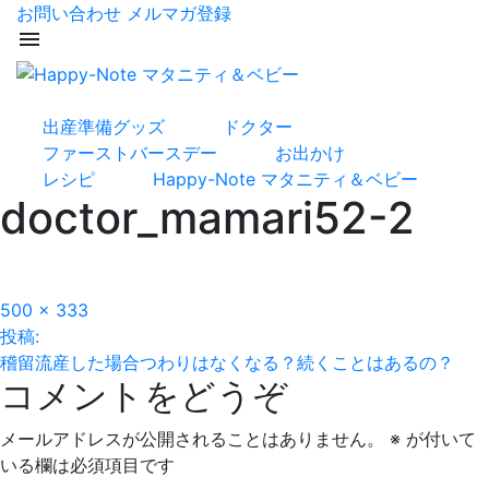
お問い合わせ
メルマガ登録
menu
出産準備グッズ
ドクター
ファーストバースデー
お出かけ
レシピ
Happy-Note マタニティ＆ベビー
doctor_mamari52-2
フ
500 × 333
投
ル
投稿:
サ
稽留流産した場合つわりはなくなる？続くことはあるの？
稿
コメントをどうぞ
イ
ズ
ナ
メールアドレスが公開されることはありません。
※
が付いて
ビ
いる欄は必須項目です