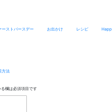
ァーストバースデー
お出かけ
レシピ
Hap
策方法
いる欄は必須項目です