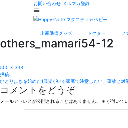
お問い合わせ
メルマガ登録
menu
出産準備グッズ
ドクター
フ
others_mamari54-12
フ
500 × 333
投
ル
投稿:
サ
ひとり歩きを始めた1歳児がいる家庭で注意したい、事故と対
稿
コメントをどうぞ
イ
ズ
ナ
メールアドレスが公開されることはありません。
※
が付いて
ビ
ゲ